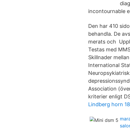
diag
incontournable e
Den har 410 sido
behandla. De avs
merats och Uppla
Testas med MMSE
Skillnader mella
International Sta
Neuropsykiatrisk 
depressionssyndr
Association (öve
kriterier enligt 
Lindberg horn 1
mara
salo