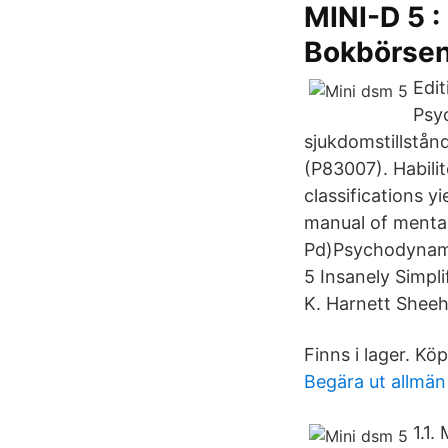
MINI-D 5 :
Bokbörse
Edi
Psyc
sjukdomstillstånd
(P83007). Habili
classifications yi
manual of mental
Pd)Psychodynami
5 Insanely Simpl
K. Harnett Sheeha
Finns i lager. Kö
Begära ut allmä
1.1