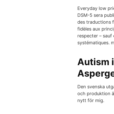
Everyday low pric
DSM-5 sera publi
des traductions 
fidèles aux princ
respecter – sauf 
systématiques. m
Autism 
Asperge
Den svenska utgå
och produktion ä
nytt för mig.