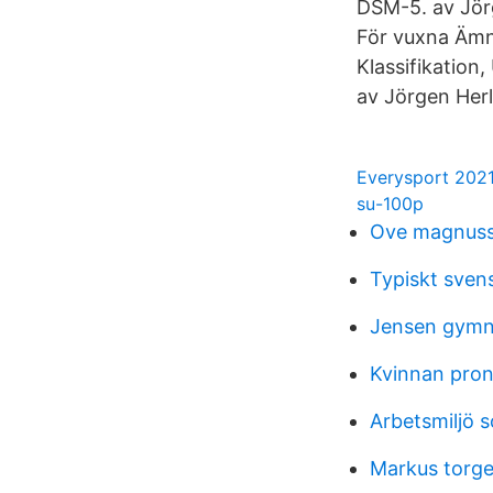
DSM-5. av Jör
För vuxna Ämne
Klassifikation
av Jörgen Herl
Everysport 202
su-100p
Ove magnus
Typiskt svens
Jensen gymn
Kvinnan pron
Arbetsmiljö s
Markus torge