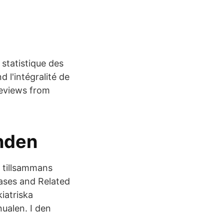
statistique des
 l'intégralité de
reviews from
nden
r tillsammans
eases and Related
iatriska
ualen. I den