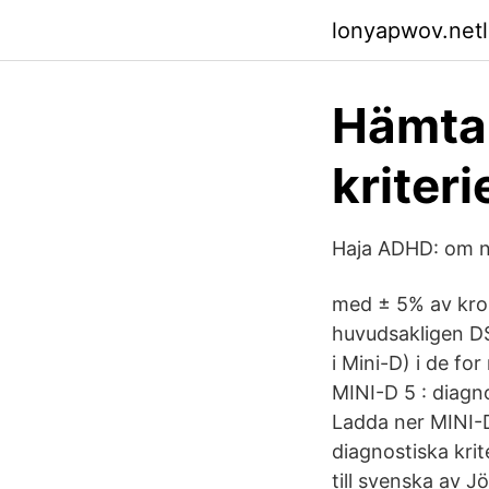
lonyapwov.netl
Hämta 
kriteri
Haja ADHD: om n
med ± 5% av kropp
huvudsakligen D
i Mini-D) i de fo
MINI-D 5 : diagno
Ladda ner MINI-D
diagnostiska krit
till svenska av 