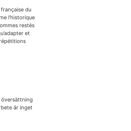
 française du
e l’historique
 sommes restés
qu’adapter et
répétitions
 översättning
bete är inget