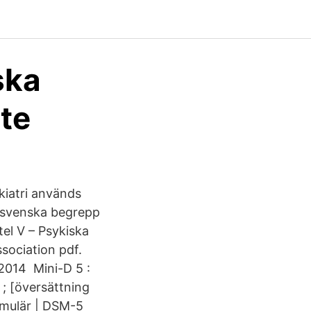
ska
ite
kiatri används
(svenska begrepp
itel V – Psykiska
sociation pdf.
2014 Mini-D 5 :
 ; [översättning
rmulär | DSM-5