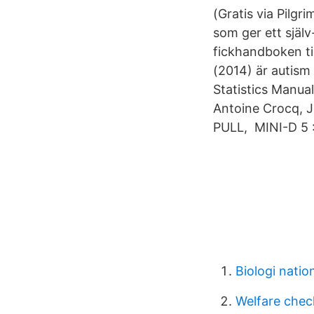
(Gratis via Pilgr
som ger ett själv
fickhandboken ti
(2014) är autism
Statistics Manua
Antoine Crocq, Ju
PULL, MINI-D 5 :
Biologi natio
Welfare chec