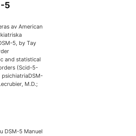
M-5
eras av American
kiatriska
e DSM-5, by Tay
rder
c and statistical
orders (Scid-5-
 psichiatriaDSM-
ecrubier, M.D.;
 du DSM-5 Manuel