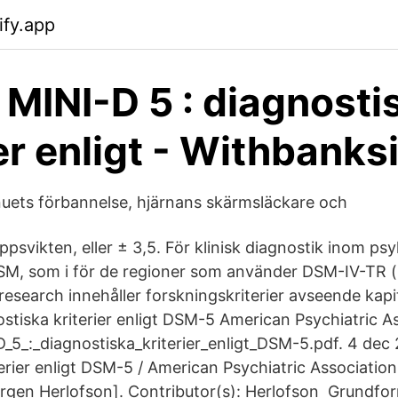
ify.app
MINI-D 5 : diagnosti
er enligt - Withbanks
uets förbannelse, hjärnans skärmsläckare och
svikten, eller ± 3,5. För klinisk diagnostik inom psy
SM, som i för de regioner som använder DSM-IV-TR 
r research innehåller forskningskriterier avseende kap
stiska kriterier enligt DSM-5 American Psychiatric As
_5_:_diagnostiska_kriterier_enligt_DSM-5.pdf. 4 dec 
erier enligt DSM-5 / American Psychiatric Association
Jörgen Herlofson]. Contributor(s): Herlofson Grundfo