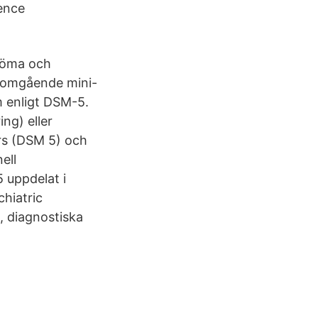
rence
edöma och
enomgående mini-
m enligt DSM-5.
ng) eller
ers (DSM 5) och
ell
5 uppdelat i
hiatric
, diagnostiska