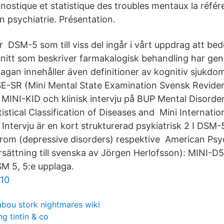
nostique et statistique des troubles mentaux la réfé
n psychiatrie. Présentation.
r DSM-5 som till viss del ingår i vårt uppdrag att b
nitt som beskriver farmakalogisk behandling har g
gan innehåller även definitioner av kognitiv sjukdo
-SR (Mini Mental State Examination Svensk Revideri
n MINI-KID och klinisk intervju på BUP Mental Disord
tistical Classification of Diseases and Mini Internation
Intervju är en kort strukturerad psykiatrisk 2 I DSM-
om (depressive disorders) respektive American Psyc
rsättning till svenska av Jörgen Herlofsson): MINI-D5
DSM 5, 5:e upplaga.
810
bou stork nightmares wiki
ng tintin & co