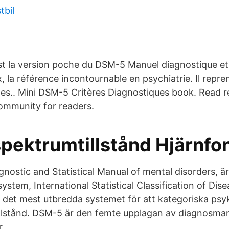
tbil
t la version poche du DSM-5 Manuel diagnostique et 
 la référence incontournable en psychiatrie. Il reprend
n des.. Mini DSM-5 Critères Diagnostiques book. Read 
community for readers.
pektrumtillstånd Hjärnfo
ostic and Statistical Manual of mental disorders, ä
tem, International Statistical Classification of Dis
 det mest utbredda systemet för att kategoriska psyk
llstånd. DSM-5 är den femte upplagan av diagnosman
r.