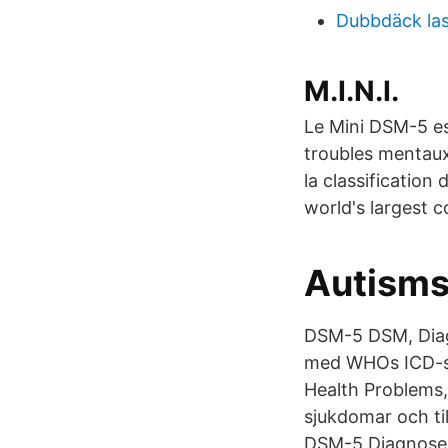
Dubbdäck las
M.I.N.I.
Le Mini DSM-5 es
troubles mentaux,
la classificatio
world's largest 
Autisms
DSM-5 DSM, Diagn
med WHOs ICD-sys
Health Problems,
sjukdomar och ti
DSM-5 Diagnose