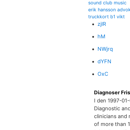
sound club music
erik hansson advo
truckkort b1 vikt
zjlR
hM
NWjrq
dYFN
OxC
Diagnoser Frisk
I den 1997-01
Diagnostic and
clinicians and
of more than 1