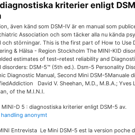
 diagnostiska kriterier enligt DS
n
tion, även känd som DSM-IV är en manual som public
hiatric Association och som täcker alla nu kända psy
 och störningar. This is the first part of How to Us
tering & Hälsa - Region Stockholm The MINI-KID diso
elded estimates of test–retest reliability and Diagnosti
 disorders: DSM-5™ (5th ed.). Dsm-5 Personality Dis
c Diagnostic Manual, Second Mini DSM-5Manuale di
ifiedAddiction David V. Sheehan, M.D., M.B.A.; Yves L
n, of the M.I.N.I.
p MINI-D 5 : diagnostiska kriterier enligt DSM-5 av.
n handling anonymt
. MINI Entrevista Le Mini DSM-5 est la version poche