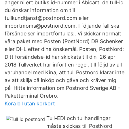
anger ni ert butiks id-nummer i Abicart. de tull-id
du önskar information om till
tullkundtjanst@postnord.com eller
importmoms@postnord.com. I följande fall ska
försändelser importförtullas:. Vi skickar normalt
våra paket med Posten (PostNord) DB Schenker
eller DHL efter dina önskemål. Posten, PostNord:
Ditt försändelse-id har skickats till din 26 apr
2018 Tullverket har infört en regel, till följd av all
varuhandel med Kina, att tull Postnord klarar inte
av att skilja på inköp och gåva och kräver mig
på Hitta information om Postnord Sverige AB -
Paketterminal Örebro.
Kora bil utan korkort
Tull-EDI och tullhandlingar
måste skickas till PostNord