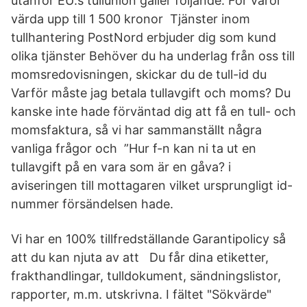
utanför EU:s tullunion gäller följande: För varor
värda upp till 1 500 kronor Tjänster inom
tullhantering PostNord erbjuder dig som kund
olika tjänster Behöver du ha underlag från oss till
momsredovisningen, skickar du de tull-id du
Varför måste jag betala tullavgift och moms? Du
kanske inte hade förväntad dig att få en tull- och
momsfaktura, så vi har sammanställt några
vanliga frågor och ”Hur f-n kan ni ta ut en
tullavgift på en vara som är en gåva? i
aviseringen till mottagaren vilket ursprungligt id-
nummer försändelsen hade.
Vi har en 100% tillfredställande Garantipolicy så
att du kan njuta av att Du får dina etiketter,
frakthandlingar, tulldokument, sändningslistor,
rapporter, m.m. utskrivna. I fältet "Sökvärde"